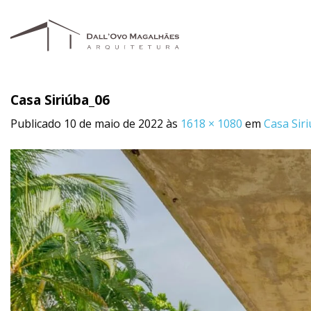
Skip
to
content
Casa Siriúba_06
Publicado
10 de maio de 2022
às
1618 × 1080
em
Casa Sir