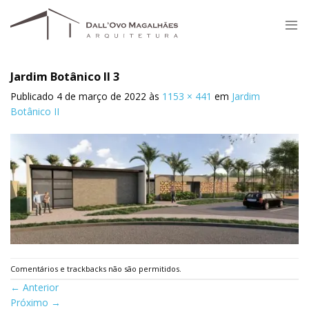
Skip
to
content
Jardim Botânico II 3
Publicado
4 de março de 2022
às
1153 × 441
em
Jardim
Botânico II
Comentários e trackbacks não são permitidos.
←
Anterior
Próximo
→