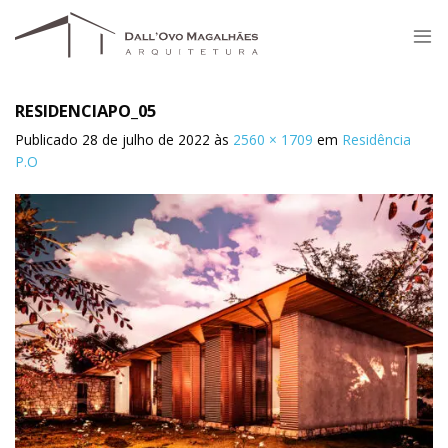
Skip
to
content
RESIDENCIAPO_05
Publicado
28 de julho de 2022
às
2560 × 1709
em
Residência
P.O