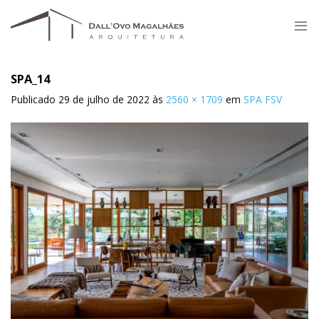
Skip
to
content
SPA_14
Publicado
29 de julho de 2022
às
2560 × 1709
em
SPA FSV