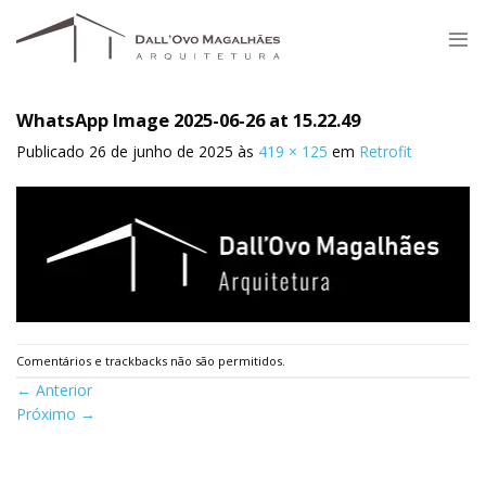
Skip
to
content
WhatsApp Image 2025-06-26 at 15.22.49
Publicado
26 de junho de 2025
às
419 × 125
em
Retrofit
Comentários e trackbacks não são permitidos.
←
Anterior
Próximo
→