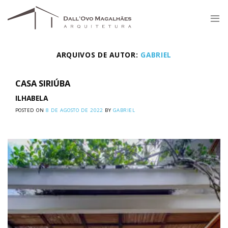
Skip
to
content
ARQUIVOS DE AUTOR:
GABRIEL
CASA SIRIÚBA
ILHABELA
POSTED ON
8 DE AGOSTO DE 2022
BY
GABRIEL